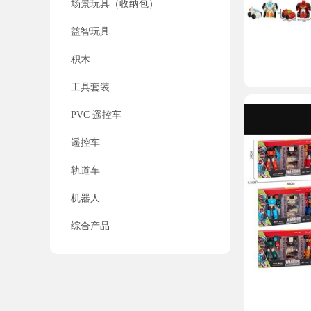
场景玩具（收纳包）
益智玩具
积木
工具套装
PVC 遥控车
遥控车
轨道车
机器人
综合产品