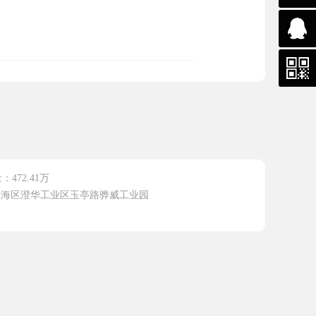
3355
472.41万
海区澄华工业区玉亭路骅威工业园