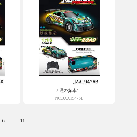
四通27频率1：
NO.JAA19476B
6
11
...