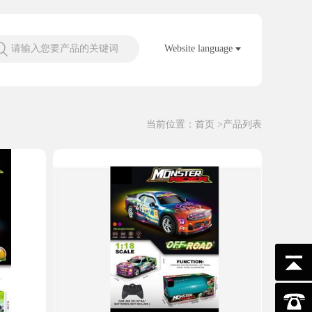
请输入您要产品的关键词
Website language
当前位置：
首页
>产品列表