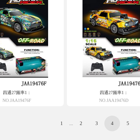
四通27频率1：
四通27频率1：
NO.JAA19476F
NO.JAA19476D
1
2
3
4
5
...