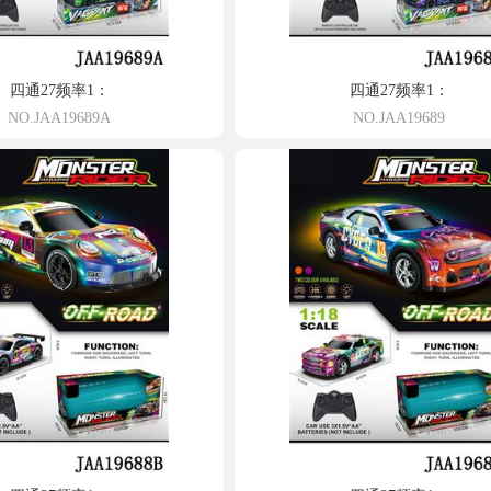
四通27频率1：
四通27频率1：
NO.JAA19689A
NO.JAA19689