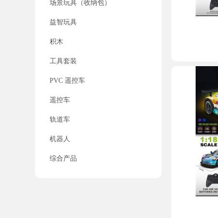
场景玩具（收纳包）
益智玩具
积木
工具套装
PVC 遥控车
遥控车
轨道车
机器人
综合产品