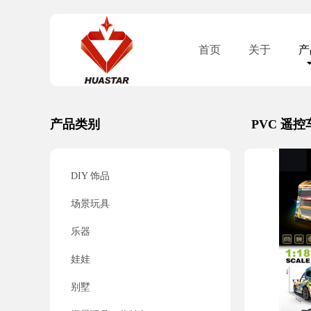
首页
关于
产
产品类别
PVC 遥控
DIY 饰品
场景玩具
乐器
娃娃
别墅