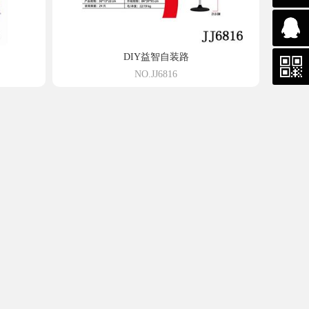
3355
DIY益智自装路
NO.JJ6816