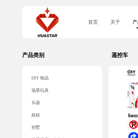
首页
关于
产
产品类别
遥控车
DIY 饰品
场景玩具
乐器
娃娃
别墅